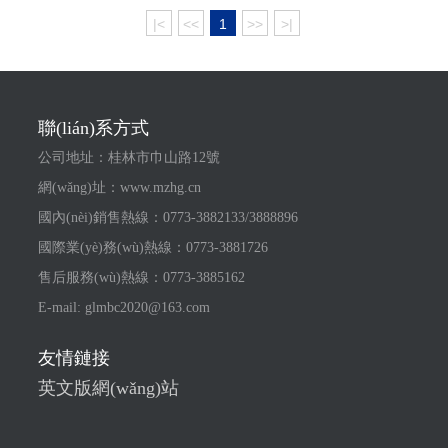
|<
<<
1
>>
>|
聯(lián)系方式
公司地址：桂林市巾山路12號
網(wǎng)址：www.mzhg.cn
國內(nèi)銷售熱線：0773-3882133/3888896
國際業(yè)務(wù)熱線：0773-3881726
售后服務(wù)熱線：0773-3885162
E-mail: glmbc2020@163.com
友情鏈接
英文版網(wǎng)站