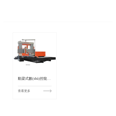
動梁式數(shù)控龍門平面磨床MK7520×60
查看更多